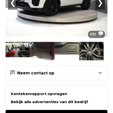
❮
❯
📷
1
/
21
Neem contact op
Contactgegevens Wiggers
Mastercars B.V.
Kentekenrapport opvragen
Bekijk alle advertenties van dit bedrijf
Wiggers Mastercars B.V.