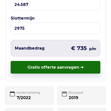
🏢 KvK:
02092618
⏰ Openingstijden:
Slottermijn
Ma t/m Vr — 10:00 tot 17:00
Liever direct contact?
Vul hieronder het korte formulier in en
€ 735
Maandbedrag
p/m
wij nemen zo snel mogelijk contact met
je op – vaak nog dezelfde werkdag.
Gratis offerte aanvragen ➜
Uw naam
Eerste toelating
Bouwjaar
7/2022
2019