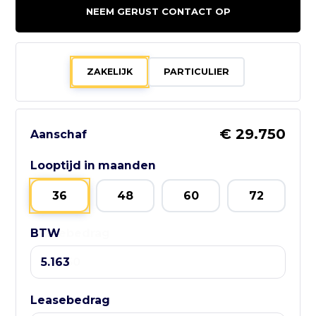
Ir. Hanlostraat 2 1
NEEM GERUST CONTACT OP
7547 RD ENSCHEDE
053 - 4319100
ZAKELIJK
PARTICULIER
info@wiggersmastercars.nl
Bezoek website adverteerder
€ 29.750
Aanschaf
Looptijd in maanden
Zo bereik je
36
48
60
72
GebruikteAuto.NL:
BTW
Leasebedrag
📱 WhatsApp:
085-060 3662
📧 E-mail:
info@gebruikteauto.nl
Leasebedrag