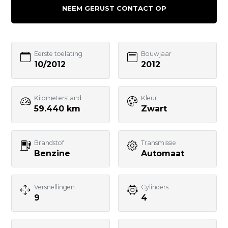
Sleutelbloemstraat 29
NEEM GERUST CONTACT OP
7322AJ APELDOORN
055 - 3574370
Bezoek website adverteerder
Eerste toelating
Bouwjaar
10/2012
2012
Kilometerstand
Kleur
59.440 km
Zwart
Zo bereik je
GebruikteAuto.NL:
Brandstof
Transmissie
Benzine
Automaat
📱 WhatsApp:
085-060 3662
📧 E-mail:
Versnellingen
Cylinders
9
4
info@gebruikteauto.nl
🏢 KvK: