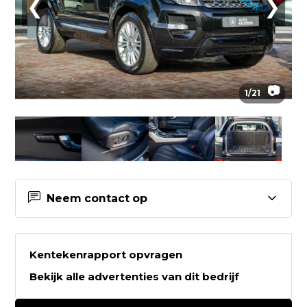
❮
❯
📷
1
/
21
Neem contact op
Contactgegevens Auto Keijzers
B.V.
Kentekenrapport opvragen
Bekijk alle advertenties van dit bedrijf
Auto Keijzers B.V.