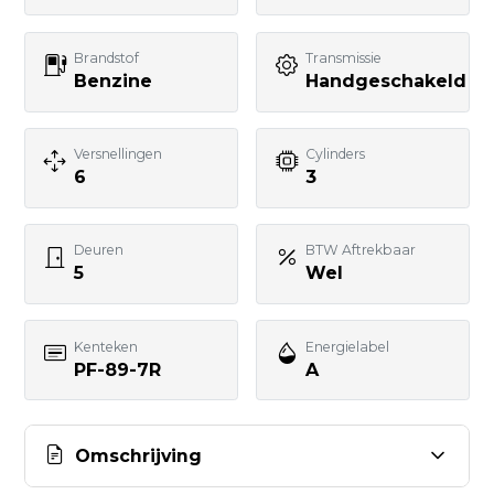
Brandstof
Transmissie
Uw bericht
Benzine
Handgeschakeld
Versnellingen
Cylinders
6
3
BERICHT VERSTUREN
Deuren
BTW Aftrekbaar
5
Wel
Kenteken
Energielabel
PF-89-7R
A
Omschrijving