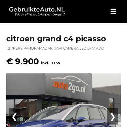
HOME
citroen grand c4 picasso
1.2 7PERS PANORAMADAK NAVI CAMERA LED LMV PDC
AUTO KOPEN
€ 9.900
incl. BTW
ADVERTEREN
BLOG
WIE ZIJN WIJ
CONTACT
❮
❯