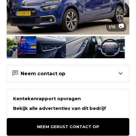
📷
1
/
15
Neem contact op
Contactgegevens Auto2go
Kentekenrapport opvragen
Auto2go
Bekijk alle advertenties van dit bedrijf
Weeresteinstraat 212
2181GD HILLEGOM
NEEM GERUST CONTACT OP