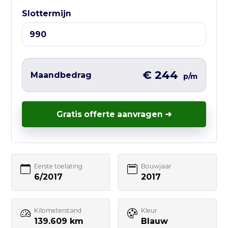
Slottermijn
Liever direct contact?
Vul hieronder het korte formulier in en
wij nemen zo snel mogelijk contact met
je op – vaak nog dezelfde werkdag.
€ 244
Maandbedrag
p/m
Gratis offerte aanvragen ➜
Uw naam
Eerste toelating
Bouwjaar
6/2017
2017
E-mailadres
Kilometerstand
Kleur
Telefoonnummer
139.609 km
Blauw