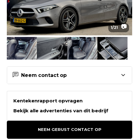
📷
1
/
21
Neem contact op
Contactgegevens Auto2go
Kentekenrapport opvragen
Auto2go
Bekijk alle advertenties van dit bedrijf
Weeresteinstraat 212
2181GD HILLEGOM
NEEM GERUST CONTACT OP