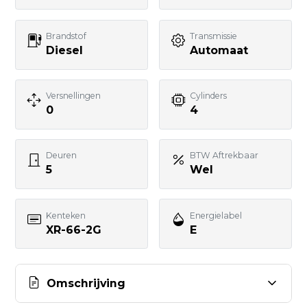
Brandstof
Transmissie
Uw bericht
Diesel
Automaat
Versnellingen
Cylinders
0
4
BERICHT VERSTUREN
Deuren
BTW Aftrekbaar
5
Wel
Kenteken
Energielabel
XR-66-2G
E
Omschrijving