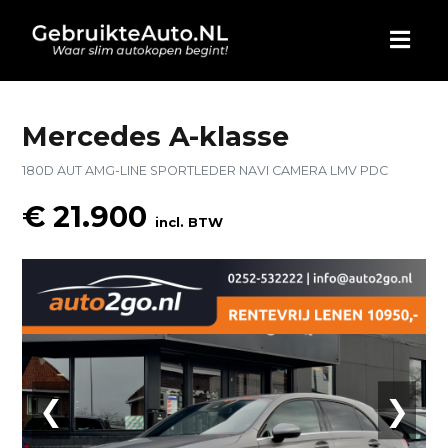
HOME
Mercedes A-klasse
180D AUT AMG-LINE SPORTLEDER NAVI CAMERA LMV PDC
AUTO KOPEN
€ 21.900
incl. BTW
ADVERTEREN
BLOG
WIE ZIJN WIJ
CONTACT
❮
❯