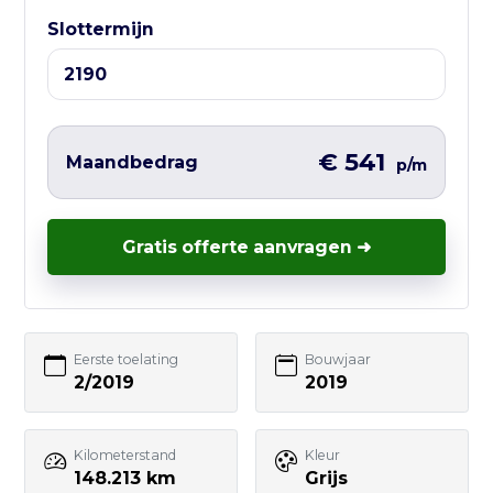
Slottermijn
Liever direct contact?
Vul hieronder het korte formulier in en
wij nemen zo snel mogelijk contact met
je op – vaak nog dezelfde werkdag.
€ 541
Maandbedrag
p/m
Gratis offerte aanvragen ➜
Uw naam
Eerste toelating
Bouwjaar
2/2019
2019
E-mailadres
Kilometerstand
Kleur
Telefoonnummer
148.213 km
Grijs