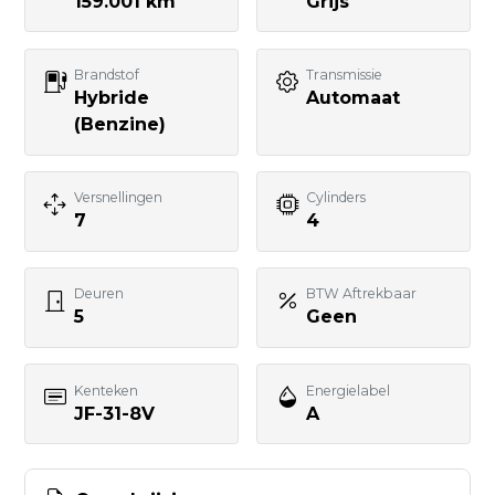
Telefoonnummer
159.001 km
Grijs
Brandstof
Transmissie
Uw bericht
Hybride
Automaat
(Benzine)
Versnellingen
Cylinders
7
4
BERICHT VERSTUREN
Deuren
BTW Aftrekbaar
5
Geen
Kenteken
Energielabel
JF-31-8V
A