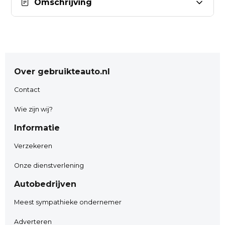
Omschrijving
*** AUTO2GO *** & *** FINANCIERBEWUST
www.auto2go.nl
Weeresteinstraat 212.
Over gebruikteauto.nl
2181GD Hillegom.
0252-532222
Contact
info@auto2go.nl
Wie zijn wij?
Whatsapp nr: 06-29081008
Informatie
Verzekeren
( Elke dag nieuwe aanbiedingen !!!!.)
Onze dienstverlening
Instagram.
Autobedrijven
• Inruil van uw huidige auto
Meest sympathieke ondernemer
Adverteren