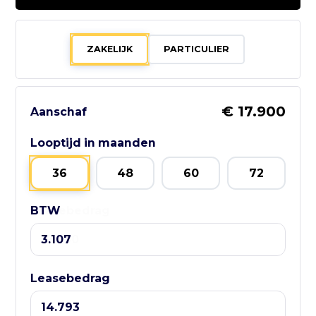
0252 - 532222
Bezoek website adverteerder
ZAKELIJK
PARTICULIER
€ 17.900
Aanschaf
Zo bereik je
GebruikteAuto.NL:
Looptijd in maanden
📱 WhatsApp:
36
48
60
72
085-060 3662
BTW
Leasebedrag
📧 E-mail:
info@gebruikteauto.nl
🏢 KvK:
Leasebedrag
02092618
⏰ Openingstijden: