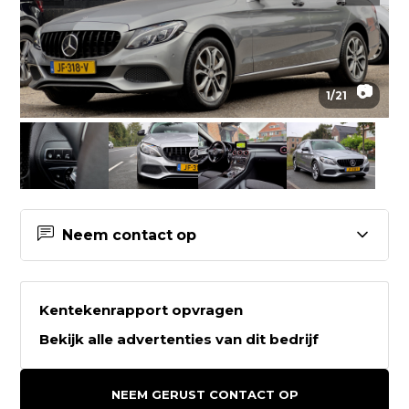
📷
1
/
21
Neem contact op
Contactgegevens Auto2go
Kentekenrapport opvragen
Auto2go
Bekijk alle advertenties van dit bedrijf
Weeresteinstraat 212
2181GD HILLEGOM
NEEM GERUST CONTACT OP