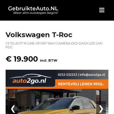
HOME
Volkswagen T-Roc
1.5 TSI AUT7 R-LINE-SPORT NAVI CAMERA DIGI-DASH LED LMV
AUTO KOPEN
PDC
€ 19.900
ADVERTEREN
incl. BTW
BLOG
WIE ZIJN WIJ
CONTACT
❮
❯