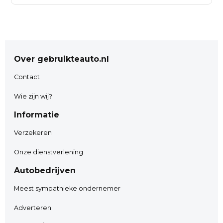
*** AUTO2GO *** & *** FINANCIERBEWUST
www.auto2go.nl
Weeresteinstraat 212.
Over gebruikteauto.nl
2181GD Hillegom.
0252-532222
Contact
info@auto2go.nl
Wie zijn wij?
Whatsapp nr: 06-29081008
Informatie
Verzekeren
( Elke dag nieuwe aanbiedingen !!!!.)
Onze dienstverlening
Instagram.
Autobedrijven
• Inruil van uw huidige auto
Meest sympathieke ondernemer
Adverteren
Wij bieden u de mogelijkheid om uw huidige