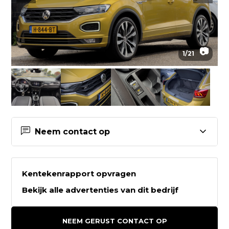
📷
1
/
21
Neem contact op
Contactgegevens Auto2go
Kentekenrapport opvragen
Auto2go
Bekijk alle advertenties van dit bedrijf
Weeresteinstraat 212
2181GD HILLEGOM
NEEM GERUST CONTACT OP