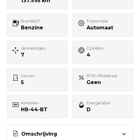
Telefoonnummer
137.995 km
Brandstof
Transmissie
Uw bericht
Benzine
Automaat
Versnellingen
Cylinders
7
4
BERICHT VERSTUREN
Deuren
BTW Aftrekbaar
5
Geen
Kenteken
Energielabel
H8-44-BT
D
Omschrijving