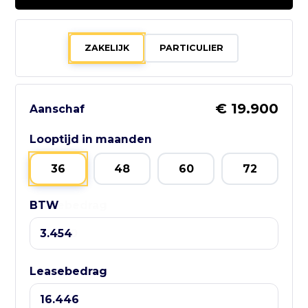
0252 - 532222
Bezoek website adverteerder
ZAKELIJK
PARTICULIER
€ 19.900
Aanschaf
Zo bereik je
GebruikteAuto.NL:
Looptijd in maanden
📱 WhatsApp:
36
48
60
72
085-060 3662
BTW
Leasebedrag
📧 E-mail:
info@gebruikteauto.nl
🏢 KvK:
Leasebedrag
02092618
⏰ Openingstijden: