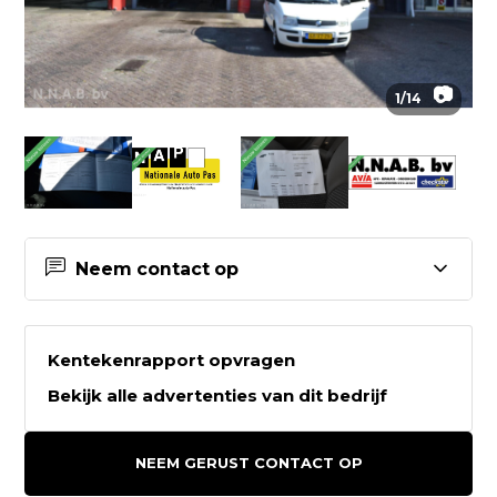
📷
1
/
14
Neem contact op
Contactgegevens N.N.A.B. bv
Kentekenrapport opvragen
N.N.A.B. bv
Bekijk alle advertenties van dit bedrijf
Koartwâld 6a
9231HZ SURHUISTERVEEN
NEEM GERUST CONTACT OP