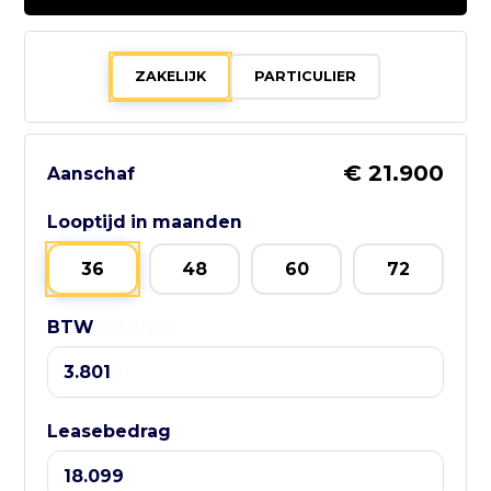
055 - 3574370
ZAKELIJK
PARTICULIER
Bezoek website adverteerder
€ 21.900
Aanschaf
Zo bereik je
Looptijd in maanden
GebruikteAuto.NL:
36
48
60
72
📱 WhatsApp:
BTW
Leasebedrag
085-060 3662
📧 E-mail:
info@gebruikteauto.nl
🏢 KvK:
Leasebedrag
02092618