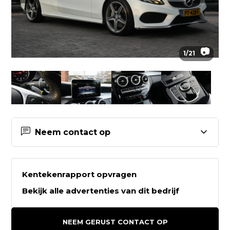
📷
1
/
21
Neem contact op
Contactgegevens Auto Keijzers
B.V.
Kentekenrapport opvragen
Bekijk alle advertenties van dit bedrijf
Auto Keijzers B.V.
Sleutelbloemstraat 29
NEEM GERUST CONTACT OP
7322AJ APELDOORN