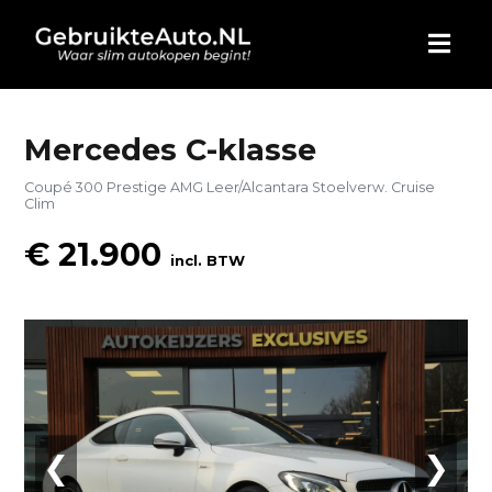
HOME
Mercedes C-klasse
Coupé 300 Prestige AMG Leer/Alcantara Stoelverw. Cruise
AUTO KOPEN
Clim
€ 21.900
ADVERTEREN
incl. BTW
BLOG
WIE ZIJN WIJ
CONTACT
❮
❯