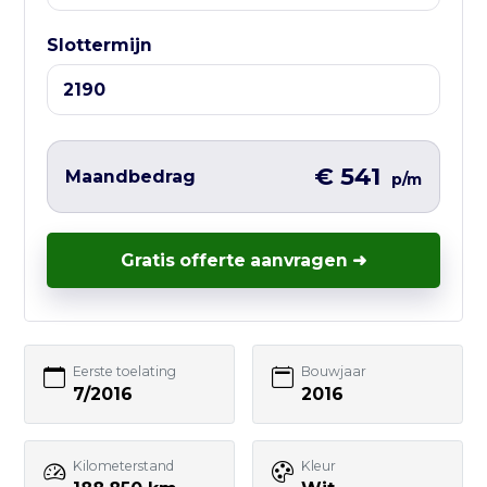
⏰ Openingstijden:
Ma t/m Vr — 10:00 tot 17:00
Slottermijn
Liever direct contact?
Vul hieronder het korte formulier in en
wij nemen zo snel mogelijk contact met
€ 541
Maandbedrag
p/m
je op – vaak nog dezelfde werkdag.
Gratis offerte aanvragen ➜
Uw naam
Eerste toelating
Bouwjaar
7/2016
2016
E-mailadres
Kilometerstand
Kleur