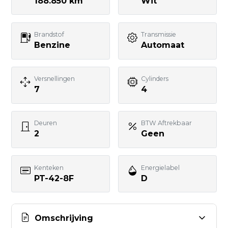
188.850 km
Wit
Telefoonnummer
Brandstof
Transmissie
Benzine
Automaat
Uw bericht
Versnellingen
Cylinders
7
4
Deuren
BTW Aftrekbaar
2
Geen
BERICHT VERSTUREN
Kenteken
Energielabel
PT-42-8F
D
Omschrijving