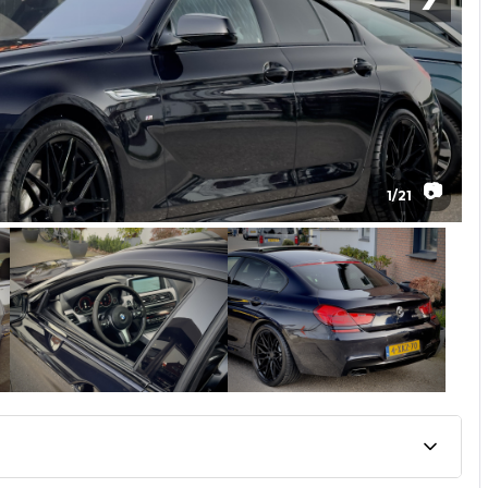
📷
1
/
21