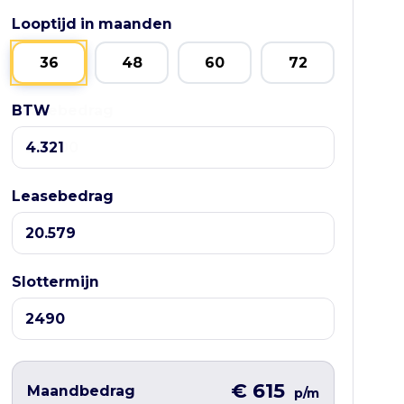
Looptijd in maanden
36
48
60
72
BTW
Leasebedrag
Leasebedrag
Slottermijn
€ 615
Maandbedrag
p/m