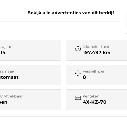
Bekijk alle advertenties van dit bedrijf
0252 - 532222
Bezoek website adverteerder
uwjaar
Kilometerstand
014
197.497 km
nsmissie
Versnellingen
utomaat
8
W Aftrekbaar
Kenteken
een
4X-KZ-70
7:00