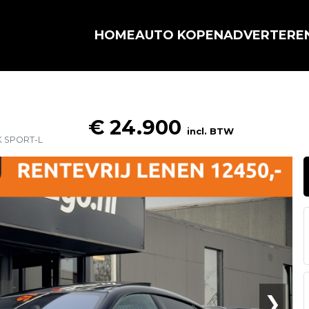
HOME
AUTO KOPEN
ADVERTERE
€ 24.900
incl. BTW
K SPORT-L
❯