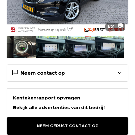
📷
1
/
21
Neem contact op
Contactgegevens Van de Bunte
Automotive Harderwijk
Kentekenrapport opvragen
Bekijk alle advertenties van dit bedrijf
Van de Bunte Automotive Harderwijk
Zuiderbreedte 10
NEEM GERUST CONTACT OP
3845MC HARDERWIJK