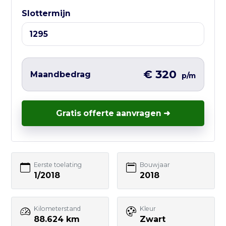
⏰ Openingstijden:
Slottermijn
Ma t/m Vr — 10:00 tot 17:00
Liever direct contact?
Vul hieronder het korte formulier in en
€ 320
Maandbedrag
p/m
wij nemen zo snel mogelijk contact met
je op – vaak nog dezelfde werkdag.
Gratis offerte aanvragen ➜
Uw naam
Eerste toelating
Bouwjaar
1/2018
2018
E-mailadres
Kilometerstand
Kleur
88.624 km
Zwart