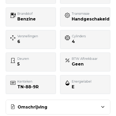
Telefoonnummer
Brandstof
Transmissie
Benzine
Handgeschakeld
Uw bericht
Versnellingen
Cylinders
6
4
Deuren
BTW Aftrekbaar
5
Geen
BERICHT VERSTUREN
Kenteken
Energielabel
TN-88-9R
E
Omschrijving