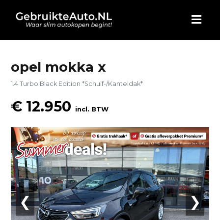
HOME
opel mokka x
1.4 Turbo Black Edition *Schuif-/Kanteldak*
AUTO KOPEN
€ 12.950
incl. BTW
ADVERTEREN
BLOG
WIE ZIJN WIJ
CONTACT
❮
❯