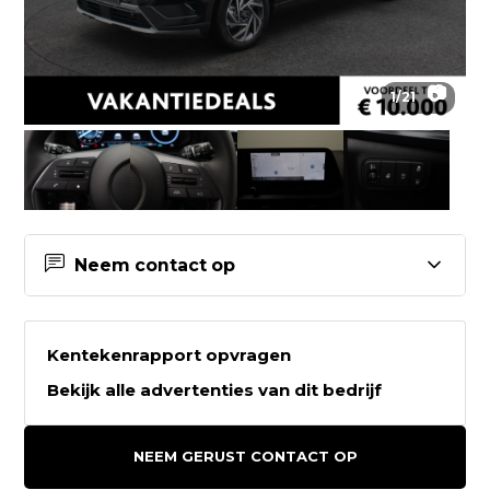
📷
1
/
21
Neem contact op
Contactgegevens Van Mossel
Hyundai Leeuwarden
Kentekenrapport opvragen
Bekijk alle advertenties van dit bedrijf
Van Mossel Hyundai Leeuwarden
Orionweg 51
NEEM GERUST CONTACT OP
8938AG LEEUWARDEN