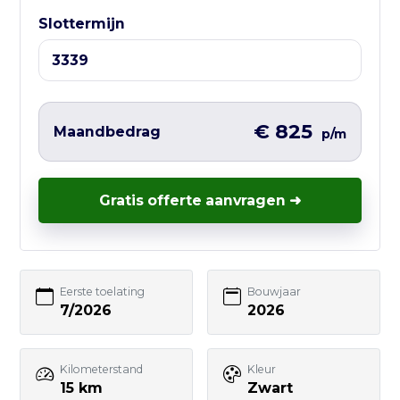
Ma t/m Vr — 10:00 tot 17:00
Slottermijn
Liever direct contact?
Vul hieronder het korte formulier in en
wij nemen zo snel mogelijk contact met
€ 825
Maandbedrag
p/m
je op – vaak nog dezelfde werkdag.
Gratis offerte aanvragen ➜
Uw naam
Eerste toelating
Bouwjaar
7/2026
2026
E-mailadres
Kilometerstand
Kleur
15 km
Zwart