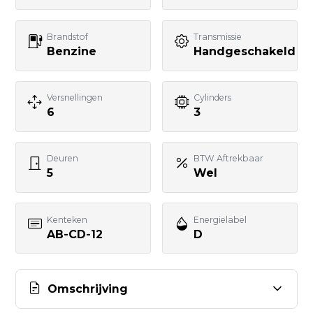
Telefoonnummer
Brandstof
Transmissie
Benzine
Handgeschakeld
Uw bericht
Versnellingen
Cylinders
6
3
Deuren
BTW Aftrekbaar
5
Wel
BERICHT VERSTUREN
Kenteken
Energielabel
AB-CD-12
D
Omschrijving