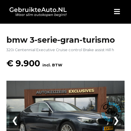
HOME
bmw 3-serie-gran-turismo
320i Centennial Executive Cruise control Brake assist Hill h
AUTO KOPEN
€ 9.900
incl. BTW
ADVERTEREN
BLOG
WIE ZIJN WIJ
CONTACT
❮
❯