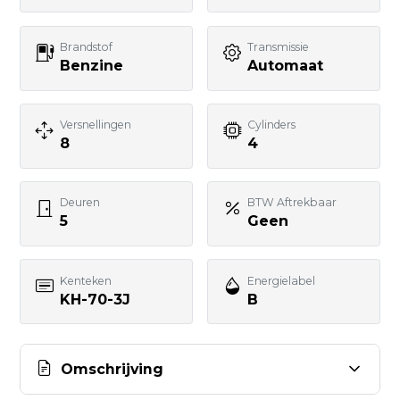
Telefoonnummer
Brandstof
Transmissie
Benzine
Automaat
Uw bericht
Versnellingen
Cylinders
8
4
Deuren
BTW Aftrekbaar
5
Geen
BERICHT VERSTUREN
Kenteken
Energielabel
KH-70-3J
B
Omschrijving