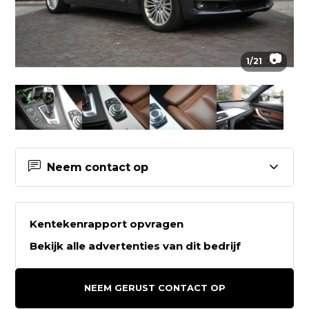
📷
1
/
21
Neem contact op
Contactgegevens Auto Keijzers
B.V.
Kentekenrapport opvragen
Bekijk alle advertenties van dit bedrijf
Auto Keijzers B.V.
Sleutelbloemstraat 29
NEEM GERUST CONTACT OP
7322AJ APELDOORN