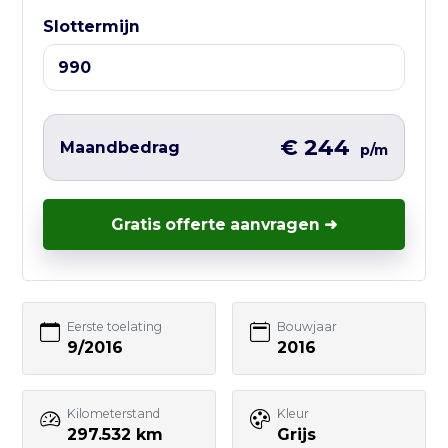
Ma t/m Vr — 10:00 tot 17:00
Slottermijn
Liever direct contact?
Vul hieronder het korte formulier in en
wij nemen zo snel mogelijk contact met
€ 244
Maandbedrag
p/m
je op – vaak nog dezelfde werkdag.
Gratis offerte aanvragen ➜
Uw naam
Eerste toelating
Bouwjaar
9/2016
2016
E-mailadres
Kilometerstand
Kleur
297.532 km
Grijs