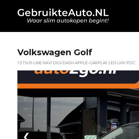
Volkswagen Golf
1.5 TSI R-LINE NAVI DIGI-DASH APPLE-CARPLAY LED LMV PDC
❮