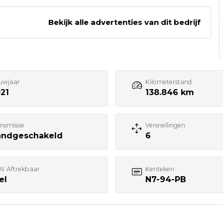
Bekijk alle advertenties van dit bedrijf
0252 - 532222
Bezoek website adverteerder
uwjaar
Kilometerstand
21
138.846 km
nsmissie
Versnellingen
andgeschakeld
6
W Aftrekbaar
Kenteken
el
N7-94-PB
7:00