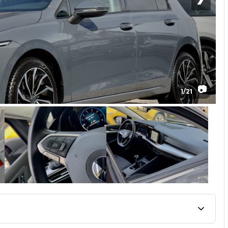
📷
1
/
21