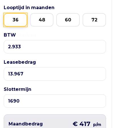
Looptijd in maanden
36
48
60
72
BTW
Leasebedrag
Leasebedrag
Slottermijn
€ 417
Maandbedrag
p/m