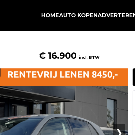
HOME
AUTO KOPEN
ADVERTERE
€ 16.900
incl. BTW
❯