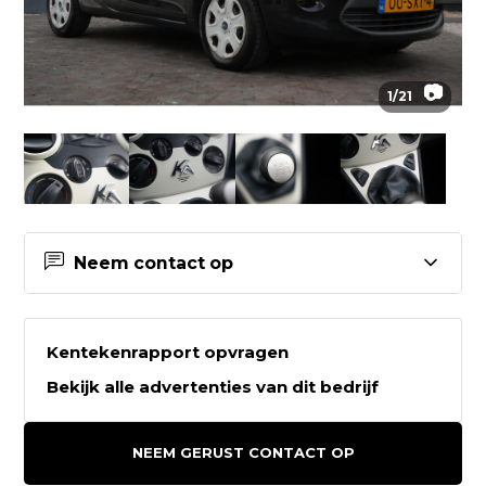
📷
1
/
21
Neem contact op
Contactgegevens Auto Keijzers
B.V.
Kentekenrapport opvragen
Bekijk alle advertenties van dit bedrijf
Auto Keijzers B.V.
Sleutelbloemstraat 29
NEEM GERUST CONTACT OP
7322AJ APELDOORN