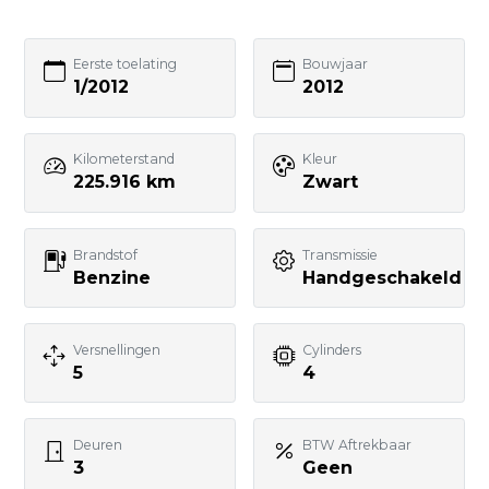
055 - 3574370
Bezoek website adverteerder
Eerste toelating
Bouwjaar
1/2012
2012
Kilometerstand
Kleur
225.916 km
Zwart
Zo bereik je
GebruikteAuto.NL:
Brandstof
Transmissie
Benzine
Handgeschakeld
📱 WhatsApp:
085-060 3662
📧 E-mail:
Versnellingen
Cylinders
5
4
info@gebruikteauto.nl
🏢 KvK:
02092618
Deuren
BTW Aftrekbaar
3
Geen
⏰ Openingstijden: