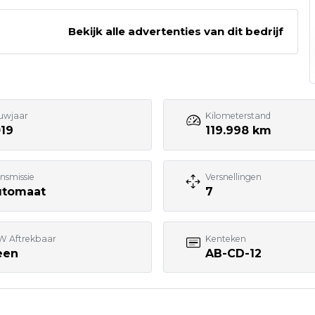
.
Bekijk alle advertenties van dit bedrijf
055 - 3574370
Bezoek website adverteerder
uwjaar
Kilometerstand
19
119.998 km
nsmissie
Versnellingen
utomaat
7
W Aftrekbaar
Kenteken
een
AB-CD-12
7:00