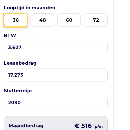
Looptijd in maanden
36
48
60
72
BTW
Leasebedrag
Leasebedrag
Slottermijn
€ 516
Maandbedrag
p/m