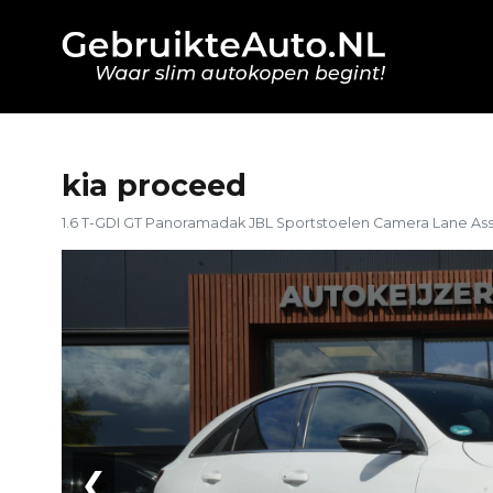
kia proceed
1.6 T-GDI GT Panoramadak JBL Sportstoelen Camera Lane Ass
❮