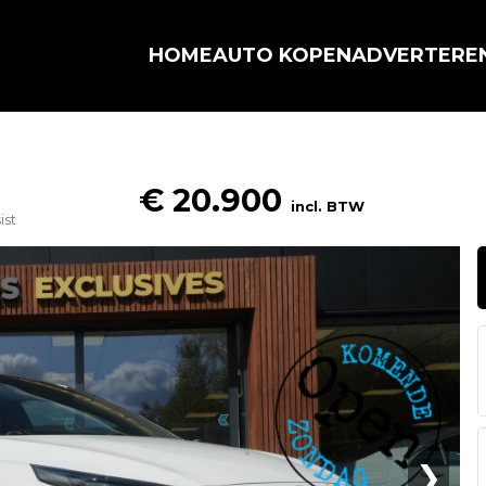
HOME
AUTO KOPEN
ADVERTERE
€ 20.900
incl. BTW
ist
❯