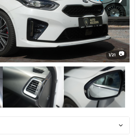
📷
1
/
21