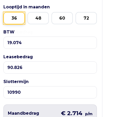
Looptijd in maanden
36
48
60
72
BTW
Leasebedrag
Leasebedrag
Slottermijn
€ 2.714
Maandbedrag
p/m