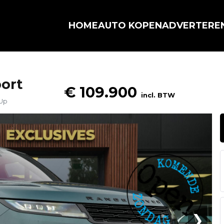
HOME
AUTO KOPEN
ADVERTERE
ort
€ 109.900
incl. BTW
dUp
❯