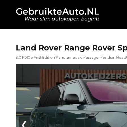
Land Rover Range Rover Sp
3.0 P510e First Edition Panoramadak Massage Meridian Hea
❮