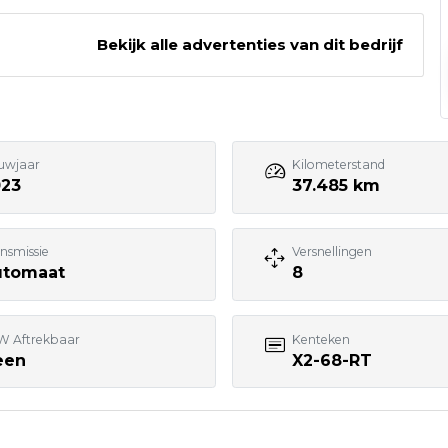
.
Bekijk alle advertenties van dit bedrijf
055 - 3574370
Bezoek website adverteerder
uwjaar
Kilometerstand
023
37.485 km
nsmissie
Versnellingen
utomaat
8
W Aftrekbaar
Kenteken
een
X2-68-RT
7:00