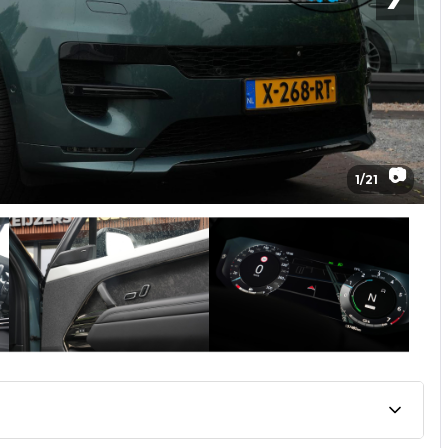
📷
1
/
21