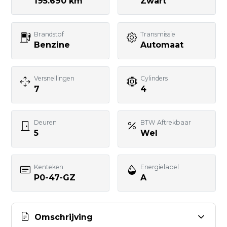
Telefoonnummer
195.690 km
Zwart
Brandstof
Transmissie
Uw bericht
Benzine
Automaat
Versnellingen
Cylinders
7
4
BERICHT VERSTUREN
Deuren
BTW Aftrekbaar
5
Wel
Kenteken
Energielabel
P0-47-GZ
A
Omschrijving