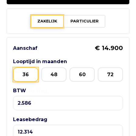
0252 - 532222
Bezoek website adverteerder
ZAKELIJK
PARTICULIER
€ 14.900
Aanschaf
Zo bereik je
GebruikteAuto.NL:
Looptijd in maanden
📱 WhatsApp:
36
48
60
72
085-060 3662
BTW
Leasebedrag
📧 E-mail:
info@gebruikteauto.nl
🏢 KvK:
Leasebedrag
02092618
⏰ Openingstijden: