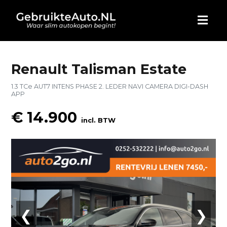
HOME
Renault Talisman Estate
1.3 TCe AUT7 INTENS PHASE 2. LEDER NAVI CAMERA DIGI-DASH
AUTO KOPEN
APP
€ 14.900
ADVERTEREN
incl. BTW
BLOG
WIE ZIJN WIJ
CONTACT
❮
❯