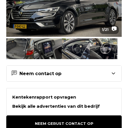
📷
1
/
21
Neem contact op
Contactgegevens Auto2go
Kentekenrapport opvragen
Auto2go
Bekijk alle advertenties van dit bedrijf
Weeresteinstraat 212
2181GD HILLEGOM
NEEM GERUST CONTACT OP