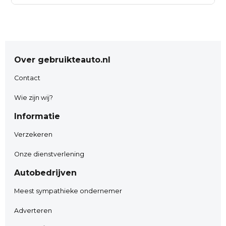
*** AUTO2GO *** & *** FINANCIERBEWUST
www.auto2go.nl
Weeresteinstraat 212.
Over gebruikteauto.nl
2181GD Hillegom.
0252-532222
Contact
info@auto2go.nl
Wie zijn wij?
Whatsapp nr: 06-29081008
Informatie
Verzekeren
( Elke dag nieuwe aanbiedingen !!!!.)
Onze dienstverlening
Instagram.
Autobedrijven
• Inruil van uw huidige auto
Meest sympathieke ondernemer
Adverteren
Wij bieden u de mogelijkheid om uw huidige