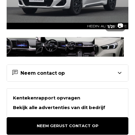
📷
1
/
21
Neem contact op
Contactgegevens Hedin
Automotive Tilburg
Kentekenrapport opvragen
Bekijk alle advertenties van dit bedrijf
Hedin Automotive Tilburg
Driehuizendijk 1
NEEM GERUST CONTACT OP
5022KD TILBURG