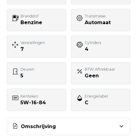
Telefoonnummer
Brandstof
Transmissie
Benzine
Automaat
Uw bericht
Versnellingen
Cylinders
7
4
Deuren
BTW Aftrekbaar
5
Geen
BERICHT VERSTUREN
Kenteken
Energielabel
5W-16-84
C
Omschrijving