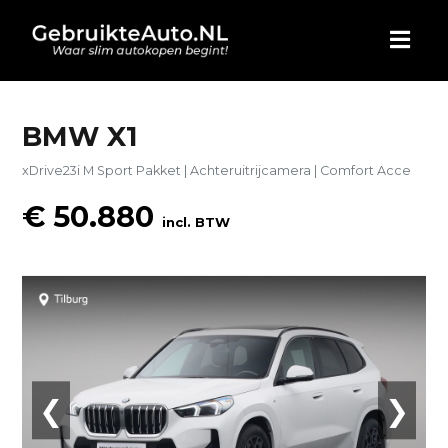
HOME
BMW X1
xDrive23i M Sport Pakket | Achteruitrijcamera | Comfort Acce
AUTO KOPEN
€ 50.880
incl. BTW
ADVERTEREN
BLOG
WIE ZIJN WIJ
CONTACT
❮
❯