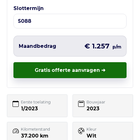
Ma t/m Vr — 10:00 tot 17:00
Slottermijn
Liever direct contact?
Vul hieronder het korte formulier in en
wij nemen zo snel mogelijk contact met
€ 1.257
Maandbedrag
p/m
je op – vaak nog dezelfde werkdag.
Gratis offerte aanvragen ➜
Uw naam
Eerste toelating
Bouwjaar
1/2023
2023
E-mailadres
Kilometerstand
Kleur
37.200 km
Wit