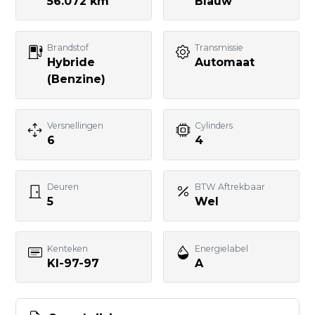
56.072 km
Blauw
Brandstof
Transmissie
Uw bericht
Hybride
Automaat
(Benzine)
Versnellingen
Cylinders
6
4
BERICHT VERSTUREN
Deuren
BTW Aftrekbaar
5
Wel
Kenteken
Energielabel
KI-97-97
A