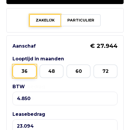
Bezoek website adverteerder
ZAKELIJK
PARTICULIER
€ 27.944
Aanschaf
Zo bereik je
GebruikteAuto.NL:
Looptijd in maanden
📱 WhatsApp:
36
48
60
72
085-060 3662
BTW
Leasebedrag
📧 E-mail:
info@gebruikteauto.nl
🏢 KvK:
Leasebedrag
02092618
⏰ Openingstijden: