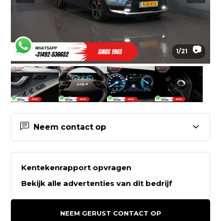
📷
1
/
21
Neem contact op
Contactgegevens Van den Hurk
Bedrijfswagens B.V.
Kentekenrapport opvragen
Bekijk alle advertenties van dit bedrijf
Van den Hurk Bedrijfswagens B.V.
Kanaaldijk Z.W. 7b
NEEM GERUST CONTACT OP
5706LD HELMOND