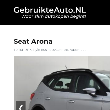
Seat Arona
1.0 TSI 115PK Style Business Connect Automaat
❮