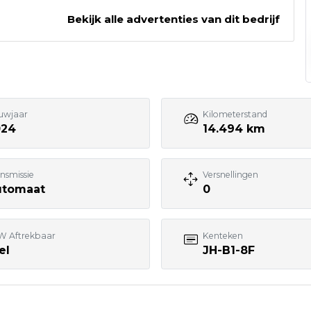
Bekijk alle advertenties van dit bedrijf
0315 - 617213
info@autowesterveld.nl
Bezoek website adverteerder
uwjaar
Kilometerstand
024
14.494 km
nsmissie
Versnellingen
utomaat
0
W Aftrekbaar
Kenteken
el
JH-B1-8F
7:00