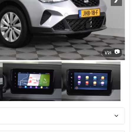
📷
1
/
21