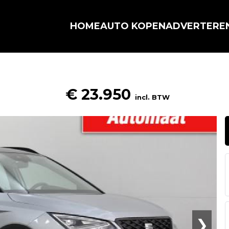
HOME
AUTO KOPEN
ADVERTERE
€ 23.950
incl. BTW
❯