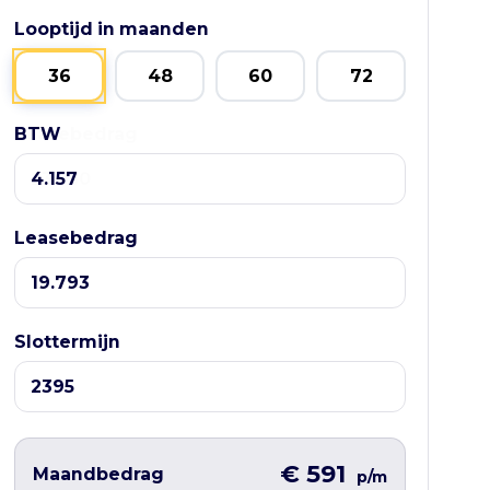
Looptijd in maanden
36
48
60
72
BTW
Leasebedrag
Leasebedrag
Slottermijn
€ 591
Maandbedrag
p/m