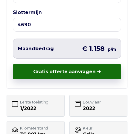
⏰ Openingstijden:
Ma t/m Vr — 10:00 tot 17:00
Slottermijn
Liever direct contact?
Vul hieronder het korte formulier in en
wij nemen zo snel mogelijk contact met
€ 1.158
Maandbedrag
p/m
je op – vaak nog dezelfde werkdag.
Gratis offerte aanvragen ➜
Uw naam
Eerste toelating
Bouwjaar
1/2022
2022
E-mailadres
Kilometerstand
Kleur