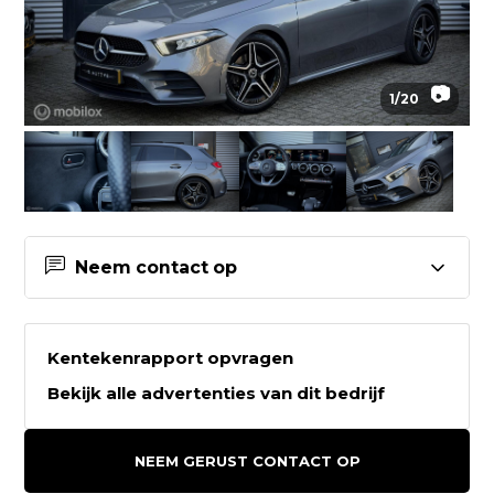
📷
1
/
20
Neem contact op
Contactgegevens S Motive
Kentekenrapport opvragen
S Motive
Bekijk alle advertenties van dit bedrijf
Herderlaan 24
3851BD ERMELO
NEEM GERUST CONTACT OP