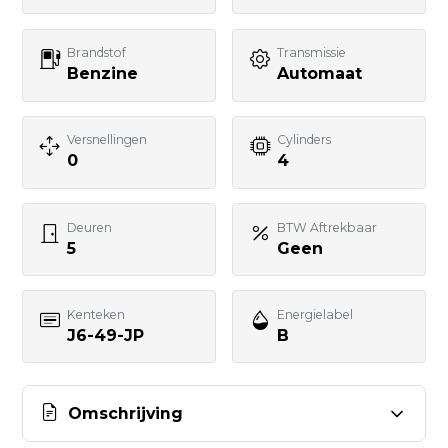
Uw bericht
Brandstof
Transmissie
Benzine
Automaat
Versnellingen
Cylinders
0
4
BERICHT VERSTUREN
Deuren
BTW Aftrekbaar
5
Geen
Kenteken
Energielabel
J6-49-JP
B
Omschrijving