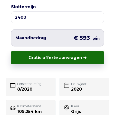
Vul hieronder het korte formulier in en
Slottermijn
wij nemen zo snel mogelijk contact met
je op – vaak nog dezelfde werkdag.
€ 593
Maandbedrag
p/m
Uw naam
Gratis offerte aanvragen ➜
E-mailadres
Eerste toelating
Bouwjaar
8/2020
2020
Telefoonnummer
Kilometerstand
Kleur
109.254 km
Grijs