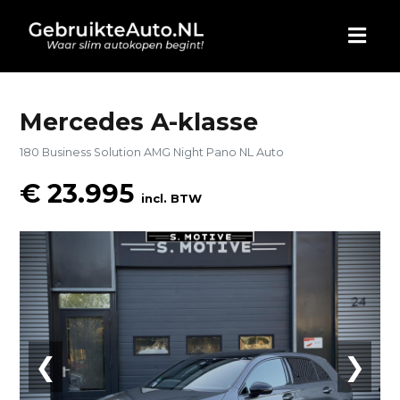
HOME
Mercedes A-klasse
180 Business Solution AMG Night Pano NL Auto
AUTO KOPEN
€ 23.995
incl. BTW
ADVERTEREN
BLOG
WIE ZIJN WIJ
CONTACT
❮
❯