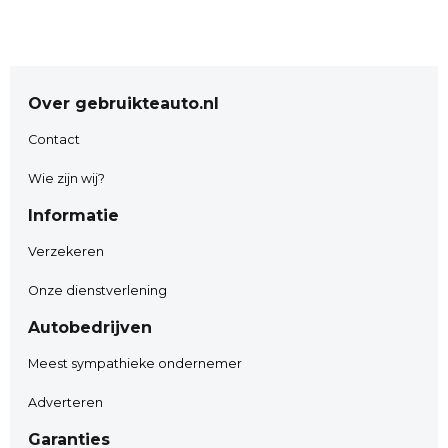
Renault Twingo 1.0 SCe Intens
Kenteken
: H-767-JZ
Merk
: Renault
Over gebruikteauto.nl
Model
: Twingo
APK tot
: 15-09-2027
Contact
Tellerstand
: 80141 KM
Carrosserievorm
: Hatchback
Wie zijn wij?
Aantal deuren
: 5
Informatie
Brandstofsoort
: Benzine
Bouwjaar
: 2020
Verzekeren
Transmissie
: Handgeschakeld
Kleur
: zwart Metallic
Onze dienstverlening
Motorinhoud
: 998 cc
Autobedrijven
Aantal cilinders
: 3
Motorcode
: B4D D4
Meest sympathieke ondernemer
Vermogen
: 54 kW / 74pk
Adverteren
Ledig gewicht
: 889 kg
Aantal zitplaatsen
: 4
Garanties