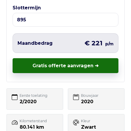
Liever direct contact?
Slottermijn
Vul hieronder het korte formulier in en
wij nemen zo snel mogelijk contact met
je op – vaak nog dezelfde werkdag.
€ 221
Maandbedrag
p/m
Gratis offerte aanvragen ➜
Uw naam
E-mailadres
Eerste toelating
Bouwjaar
2/2020
2020
Telefoonnummer
Kilometerstand
Kleur
80.141 km
Zwart