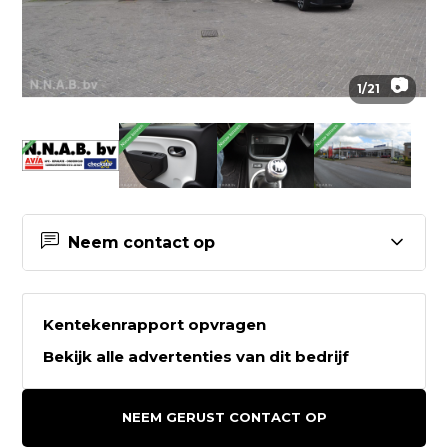
📷
1
/
21
Neem contact op
Contactgegevens N.N.A.B. bv
Kentekenrapport opvragen
N.N.A.B. bv
Bekijk alle advertenties van dit bedrijf
Koartwâld 6a
9231HZ SURHUISTERVEEN
NEEM GERUST CONTACT OP