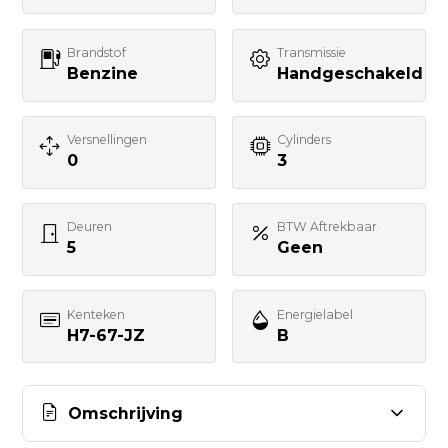
Uw bericht
Brandstof
Transmissie
Benzine
Handgeschakeld
Versnellingen
Cylinders
0
3
BERICHT VERSTUREN
Deuren
BTW Aftrekbaar
5
Geen
Kenteken
Energielabel
H7-67-JZ
B
Omschrijving