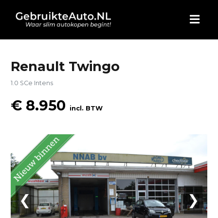
HOME
Renault Twingo
1.0 SCe Intens
AUTO KOPEN
€ 8.950
incl. BTW
ADVERTEREN
BLOG
WIE ZIJN WIJ
CONTACT
❮
❯