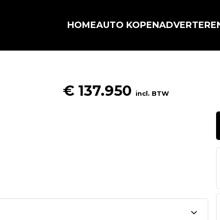
HOME
AUTO KOPEN
ADVERTERE
€ 137.950
incl. BTW
📷
1
/
0
❯