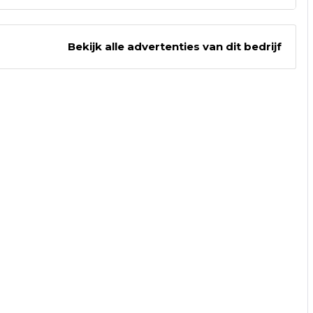
port
Bekijk alle advertenties van dit bedrijf
026 - 3253745
Bezoek website adverteerder
7:00