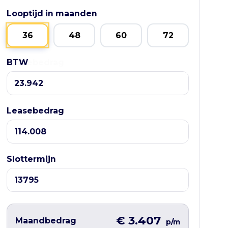
Looptijd in maanden
36
48
60
72
BTW
Leasebedrag
Leasebedrag
Slottermijn
€ 3.407
Maandbedrag
p/m