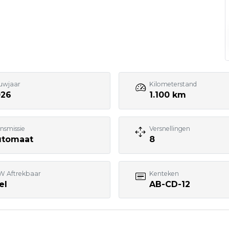
 nemen zo snel mogelijk contact met je op – vaak
uwjaar
Kilometerstand
026
1.100 km
nsmissie
Versnellingen
utomaat
8
W Aftrekbaar
Kenteken
el
AB-CD-12