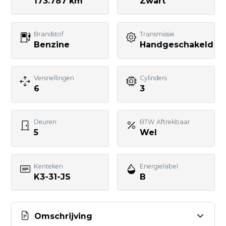
Telefoonnummer
173.787 km
Zwart
Brandstof
Transmissie
Uw bericht
Benzine
Handgeschakeld
Versnellingen
Cylinders
6
3
BERICHT VERSTUREN
Deuren
BTW Aftrekbaar
5
Wel
Kenteken
Energielabel
K3-31-JS
B
Omschrijving