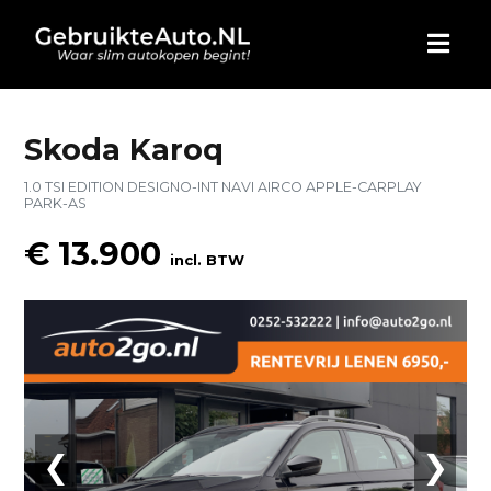
HOME
Skoda Karoq
1.0 TSI EDITION DESIGNO-INT NAVI AIRCO APPLE-CARPLAY
AUTO KOPEN
PARK-AS
€ 13.900
ADVERTEREN
incl. BTW
BLOG
WIE ZIJN WIJ
CONTACT
❮
❯