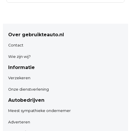
*** AUTO2GO *** & *** FINANCIERBEWUST
www.auto2go.nl
Weeresteinstraat 212.
Over gebruikteauto.nl
2181GD Hillegom.
0252-532222
Contact
info@auto2go.nl
Wie zijn wij?
Whatsapp nr: 06-29081008
Informatie
Verzekeren
( Elke dag nieuwe aanbiedingen !!!!.)
Onze dienstverlening
Instagram.
Autobedrijven
• Inruil van uw huidige auto
Meest sympathieke ondernemer
Adverteren
Wij bieden u de mogelijkheid om uw huidige