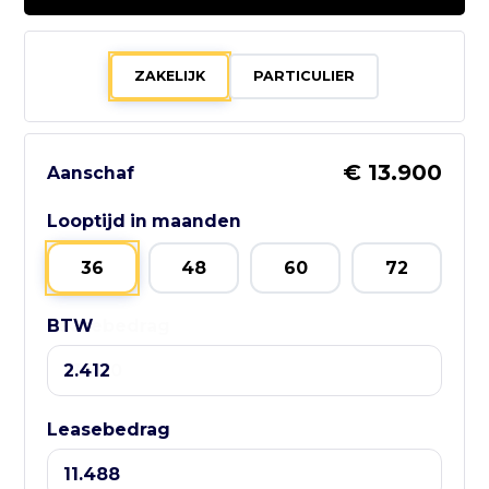
0252 - 532222
Bezoek website adverteerder
ZAKELIJK
PARTICULIER
€ 13.900
Aanschaf
Zo bereik je
GebruikteAuto.NL:
Looptijd in maanden
📱 WhatsApp:
36
48
60
72
085-060 3662
BTW
Leasebedrag
📧 E-mail:
info@gebruikteauto.nl
🏢 KvK:
Leasebedrag
02092618
⏰ Openingstijden: