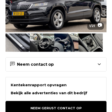
📷
1
/
21
Neem contact op
Contactgegevens Auto2go
Kentekenrapport opvragen
Auto2go
Bekijk alle advertenties van dit bedrijf
Weeresteinstraat 212
2181GD HILLEGOM
NEEM GERUST CONTACT OP