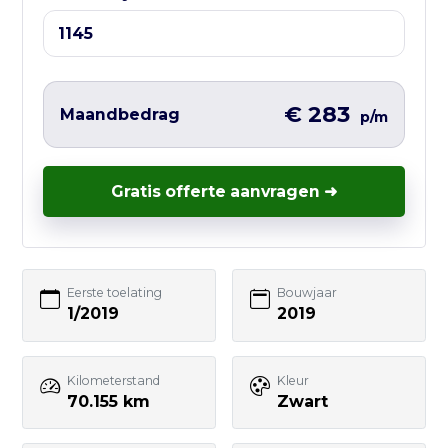
Ma t/m Vr — 10:00 tot 17:00
Liever direct contact?
Vul hieronder het korte formulier in en
€ 283
Maandbedrag
p/m
wij nemen zo snel mogelijk contact met
je op – vaak nog dezelfde werkdag.
Gratis offerte aanvragen ➜
Uw naam
Eerste toelating
Bouwjaar
1/2019
2019
E-mailadres
Kilometerstand
Kleur
70.155 km
Zwart