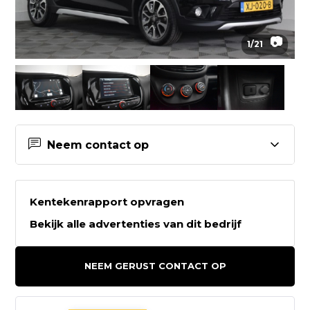
📷
1
/
21
Neem contact op
Contactgegevens Auto
Westerveld
Kentekenrapport opvragen
Bekijk alle advertenties van dit bedrijf
Auto Westerveld
Keurhorsterweg 3
NEEM GERUST CONTACT OP
7065 BS SINDEREN
0315 - 617213