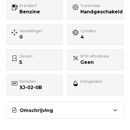
Telefoonnummer
Brandstof
Transmissie
Benzine
Handgeschakeld
Uw bericht
Versnellingen
Cylinders
0
4
Deuren
BTW Aftrekbaar
5
Geen
BERICHT VERSTUREN
Kenteken
Energielabel
XJ-02-0B
Omschrijving
AUTO WESTERVELD, 3 GEWOON