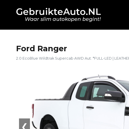
Ford Ranger
2.0 EcoBlue Wildtrak Supercab AWD Aut. *FULL-LED | LEATHE
❮