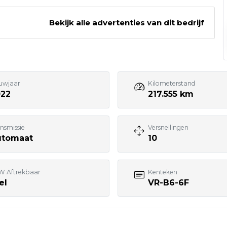
s B.V.
Bekijk alle advertenties van dit bedrijf
Bezoek website adverteerder
uwjaar
Kilometerstand
022
217.555 km
nsmissie
Versnellingen
utomaat
10
W Aftrekbaar
Kenteken
el
VR-B6-6F
7:00