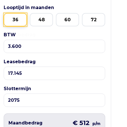
Looptijd in maanden
36
48
60
72
BTW
Leasebedrag
Leasebedrag
Slottermijn
€ 512
Maandbedrag
p/m