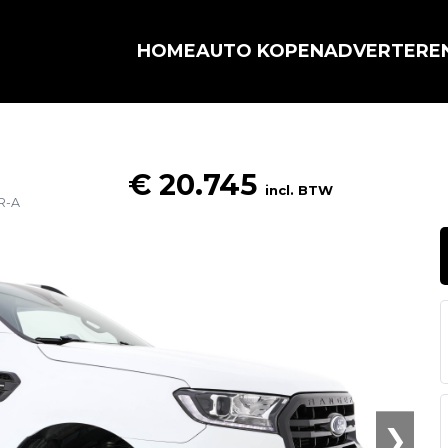
HOME
AUTO KOPEN
ADVERTERE
€ 20.745
incl. BTW
R-A
❯