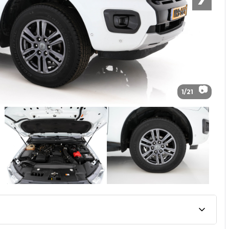
📷
1
/
21