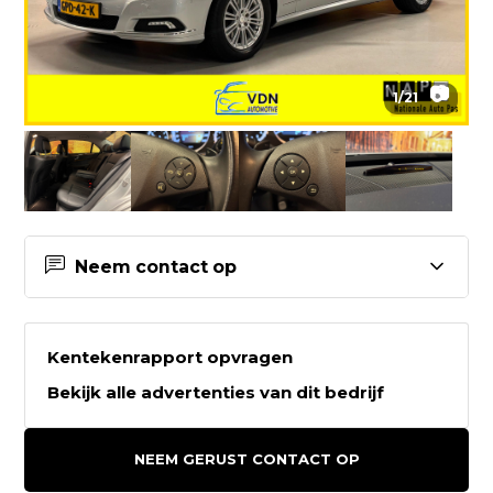
📷
1
/
21
Neem contact op
Contactgegevens VDN
Automotive B.V.
Kentekenrapport opvragen
Bekijk alle advertenties van dit bedrijf
VDN Automotive B.V.
Pascalstraat 6
NEEM GERUST CONTACT OP
3846AM HARDERWIJK