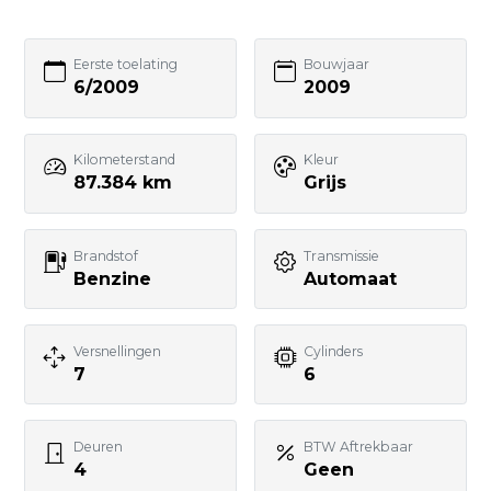
Bezoek website adverteerder
Eerste toelating
Bouwjaar
6/2009
2009
Kilometerstand
Kleur
Zo bereik je
87.384 km
Grijs
GebruikteAuto.NL:
📱 WhatsApp:
Brandstof
Transmissie
Benzine
Automaat
085-060 3662
📧 E-mail:
info@gebruikteauto.nl
Versnellingen
Cylinders
7
6
🏢 KvK:
02092618
Deuren
BTW Aftrekbaar
⏰ Openingstijden:
4
Geen
Ma t/m Vr — 10:00 tot 17:00