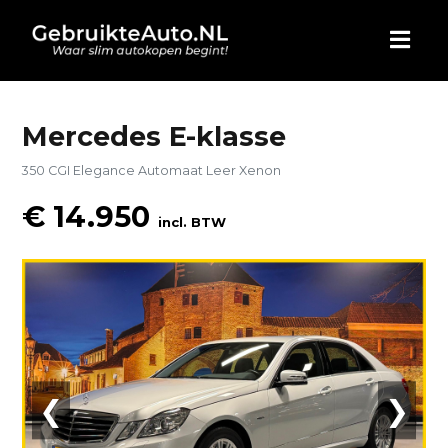
HOME
Mercedes E-klasse
350 CGI Elegance Automaat Leer Xenon
AUTO KOPEN
€ 14.950
incl. BTW
ADVERTEREN
BLOG
WIE ZIJN WIJ
CONTACT
❮
❯