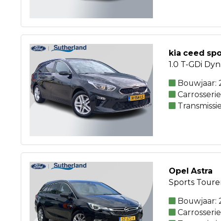
kia ceed sp
1.0 T-GDi Dy
Bouwjaar:
Carrosseri
Transmissi
Opel Astra
Sports Tourer
Bouwjaar: 
Carrosseri