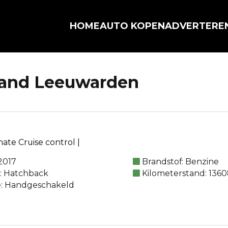
HOME
AUTO KOPEN
ADVERTERE
rland Leeuwarden
mate Cruise control |
2017
Brandstof: Benzine
e: Hatchback
Kilometerstand: 1360
e: Handgeschakeld