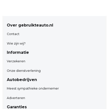
Fiat 500 1.0 TwinAir Pop, Airco,
Kenteken
: 5-TPR-22
Merk
: Fiat
Over gebruikteauto.nl
Model
: 500
APK tot
: 20-12-2026
Contact
Tellerstand
: 166840 KM
Carrosserievorm
: Hatchback
Wie zijn wij?
Aantal deuren
: 3
Informatie
Brandstofsoort
: Benzine
Bouwjaar
: 2014
Verzekeren
Transmissie
: Handgeschakeld
Kleur
: wit
Onze dienstverlening
Motorinhoud
: 964 cc
Autobedrijven
Aantal cilinders
: 2
Motorcode
: 312A6000
Meest sympathieke ondernemer
Vermogen
: 44 kW / 60pk
Adverteren
Ledig gewicht
: 840 kg
Max. trekgewicht
: 800 kg
Garanties