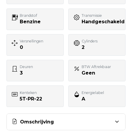
Uw bericht
Brandstof
Transmissie
Benzine
Handgeschakeld
Versnellingen
Cylinders
0
2
BERICHT VERSTUREN
Deuren
BTW Aftrekbaar
3
Geen
Kenteken
Energielabel
5T-PR-22
A
Omschrijving