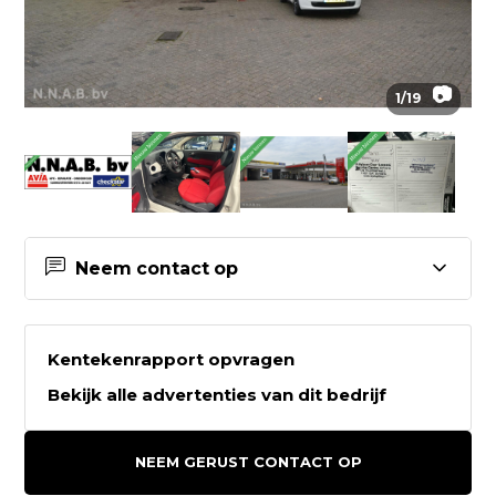
📷
1
/
19
Neem contact op
Contactgegevens N.N.A.B. bv
Kentekenrapport opvragen
N.N.A.B. bv
Bekijk alle advertenties van dit bedrijf
Koartwâld 6a
9231HZ SURHUISTERVEEN
NEEM GERUST CONTACT OP