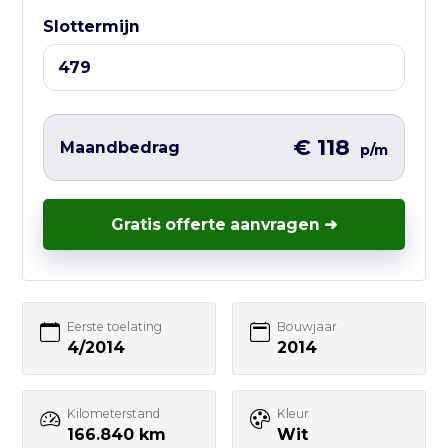
Liever direct contact?
Slottermijn
Vul hieronder het korte formulier in en
wij nemen zo snel mogelijk contact met
je op – vaak nog dezelfde werkdag.
€ 118
Maandbedrag
p/m
Gratis offerte aanvragen ➜
Uw naam
E-mailadres
Eerste toelating
Bouwjaar
4/2014
2014
Telefoonnummer
Kilometerstand
Kleur
166.840 km
Wit