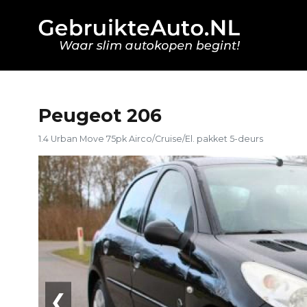
Peugeot 206
1.4 Urban Move 75pk Airco/Cruise/El. pakket 5-deurs
❮