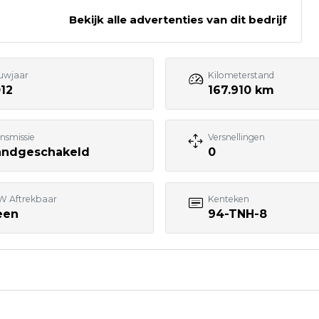
Bekijk alle advertenties van dit bedrijf
055 - 5051295
info@roetert.nl
uwjaar
Kilometerstand
Bezoek website adverteerder
12
167.910 km
nsmissie
Versnellingen
andgeschakeld
0
W Aftrekbaar
Kenteken
een
94-TNH-8
7:00
rapport. ONZE prijs is RIJKLAAR INCLUSIEF 3 maanden ga