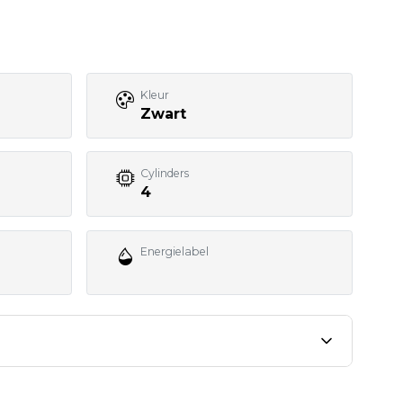
Kleur
Zwart
Cylinders
4
Energielabel
rantie, nieuwe APK, afleverbeurt, de Nationale