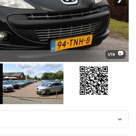
📷
1
/
19
ert