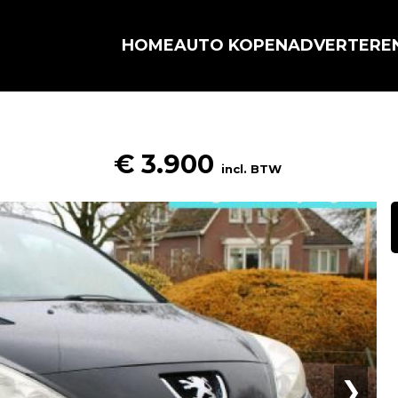
HOME
AUTO KOPEN
ADVERTERE
€ 3.900
incl. BTW
❯