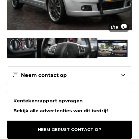
📷
1
/
19
Neem contact op
Contactgegevens Auto Keijzers
B.V.
Kentekenrapport opvragen
Bekijk alle advertenties van dit bedrijf
Auto Keijzers B.V.
Sleutelbloemstraat 29
NEEM GERUST CONTACT OP
7322AJ APELDOORN