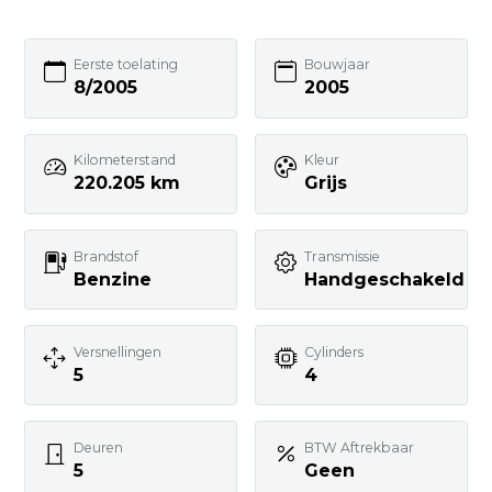
055 - 3574370
Bezoek website adverteerder
Eerste toelating
Bouwjaar
8/2005
2005
Kilometerstand
Kleur
220.205 km
Grijs
Zo bereik je
GebruikteAuto.NL:
Brandstof
Transmissie
Benzine
Handgeschakeld
📱 WhatsApp:
085-060 3662
📧 E-mail:
Versnellingen
Cylinders
5
4
info@gebruikteauto.nl
🏢 KvK:
02092618
Deuren
BTW Aftrekbaar
5
Geen
⏰ Openingstijden: