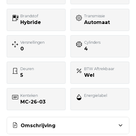
Telefoonnummer
Brandstof
Transmissie
Hybride
Automaat
Uw bericht
Versnellingen
Cylinders
0
4
Deuren
BTW Aftrekbaar
5
Wel
BERICHT VERSTUREN
Kenteken
Energielabel
MC-26-03
Omschrijving