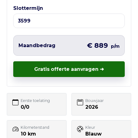
⏰ Openingstijden:
Slottermijn
Ma t/m Vr — 10:00 tot 17:00
Liever direct contact?
Vul hieronder het korte formulier in en
€ 889
Maandbedrag
p/m
wij nemen zo snel mogelijk contact met
je op – vaak nog dezelfde werkdag.
Gratis offerte aanvragen ➜
Uw naam
Eerste toelating
Bouwjaar
0/0
2026
E-mailadres
Kilometerstand
Kleur
10 km
Blauw