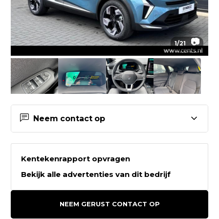
📷
1
/
21
Neem contact op
Contactgegevens Autocentrum
Cents BV
Kentekenrapport opvragen
Bekijk alle advertenties van dit bedrijf
Autocentrum Cents BV
Brink 58 1
NEEM GERUST CONTACT OP
7731 TG OMMEN