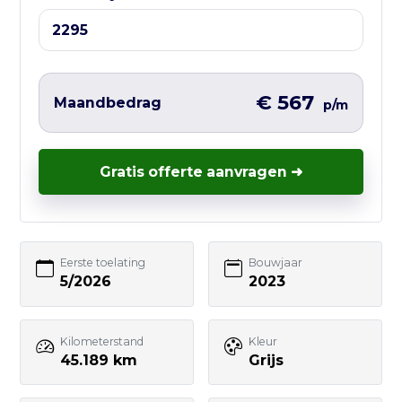
Ma t/m Vr — 10:00 tot 17:00
Liever direct contact?
Vul hieronder het korte formulier in en
€ 567
Maandbedrag
p/m
wij nemen zo snel mogelijk contact met
je op – vaak nog dezelfde werkdag.
Gratis offerte aanvragen ➜
Uw naam
Eerste toelating
Bouwjaar
5/2026
2023
E-mailadres
Kilometerstand
Kleur
45.189 km
Grijs