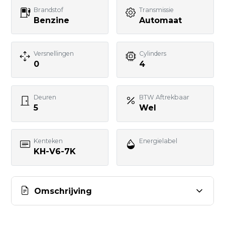
Telefoonnummer
Brandstof
Transmissie
Benzine
Automaat
Uw bericht
Versnellingen
Cylinders
0
4
Deuren
BTW Aftrekbaar
5
Wel
BERICHT VERSTUREN
Kenteken
Energielabel
KH-V6-7K
Omschrijving
AUTO WESTERVELD, 3 GEWOON