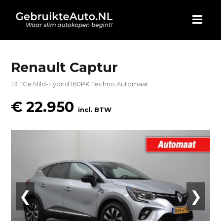
HOME
Renault Captur
1.3 TCe Mild-Hybrid 160PK Techno Automaat
AUTO KOPEN
€ 22.950
incl. BTW
ADVERTEREN
BLOG
WIE ZIJN WIJ
❮
❯
CONTACT