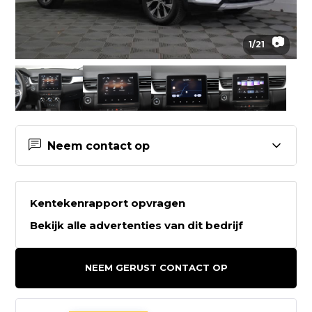
📷
1
/
21
Neem contact op
Contactgegevens Auto
Westerveld
Kentekenrapport opvragen
Bekijk alle advertenties van dit bedrijf
Auto Westerveld
Keurhorsterweg 3
NEEM GERUST CONTACT OP
7065 BS SINDEREN
0315 - 617213