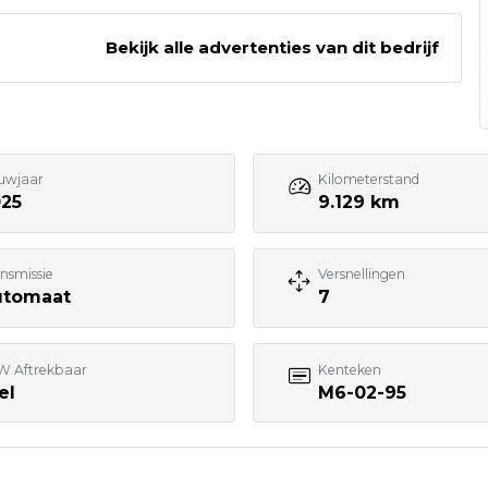
Bekijk alle advertenties van dit bedrijf
088 - 7001830
Bezoek website adverteerder
uwjaar
Kilometerstand
025
9.129 km
nsmissie
Versnellingen
utomaat
7
W Aftrekbaar
Kenteken
el
M6-02-95
7:00