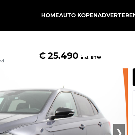
HOME
AUTO KOPEN
ADVERTERE
€ 25.490
incl. BTW
nd
❯