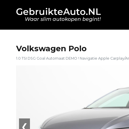
Volkswagen Polo
1.0 TSI DSG Goal Automaat DEMO ! Navigatie Apple Carplay/A
❮