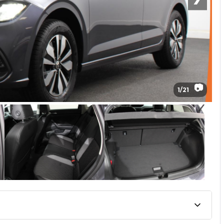
📷
1
/
21