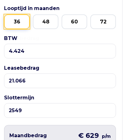
Looptijd in maanden
36
48
60
72
BTW
Leasebedrag
Leasebedrag
Slottermijn
€ 629
Maandbedrag
p/m