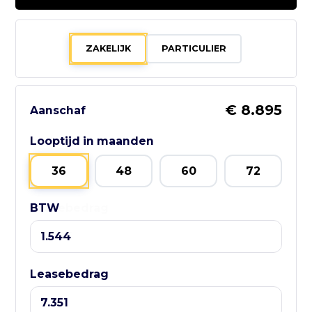
0516 - 515800
ZAKELIJK
PARTICULIER
Bezoek website adverteerder
€ 8.895
Aanschaf
Zo bereik je
Looptijd in maanden
GebruikteAuto.NL:
36
48
60
72
📱 WhatsApp:
BTW
Leasebedrag
085-060 3662
📧 E-mail:
info@gebruikteauto.nl
🏢 KvK:
Leasebedrag
02092618