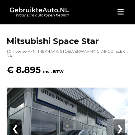
HOME
Mitsubishi Space Star
1.0 Intense AFN. TREKHAAK, STOELVERWARMING, AIRCO, ELEKT.
AUTO KOPEN
RA
€ 8.895
ADVERTEREN
incl. BTW
BLOG
WIE ZIJN WIJ
CONTACT
❮
❯