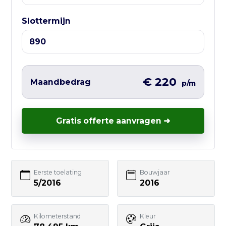
⏰ Openingstijden:
Ma t/m Vr — 10:00 tot 17:00
Slottermijn
Liever direct contact?
Vul hieronder het korte formulier in en
wij nemen zo snel mogelijk contact met
€ 220
Maandbedrag
p/m
je op – vaak nog dezelfde werkdag.
Gratis offerte aanvragen ➜
Uw naam
Eerste toelating
Bouwjaar
5/2016
2016
E-mailadres
Kilometerstand
Kleur