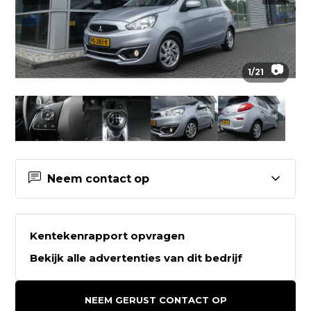
📷
1
/
21
Neem contact op
Contactgegevens Autobedrijf
Hoogterp
Kentekenrapport opvragen
Bekijk alle advertenties van dit bedrijf
Autobedrijf Hoogterp
Waardeel 4
NEEM GERUST CONTACT OP
8431ND Oosterwolde