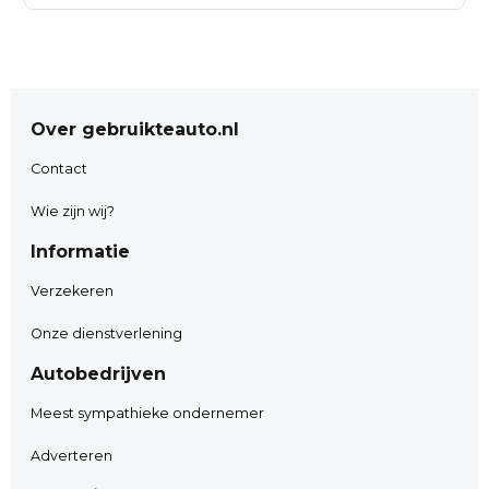
Algemene informatie
Modelreeks:
2016 - 2020
Over gebruikteauto.nl
Technische informatie
Vermogen:
52 kW
(71 PK)
Contact
Koppel:
88 Nm
Wie zijn wij?
Aandrijving:
Voorwielaandrijving
Informatie
Tankinhoud:
35 liter
Acceleratie (0-100):
13,6 s
Verzekeren
Topsnelheid:
172 km/u
Onze dienstverlening
Autobedrijven
Maten
Wielbasis:
245 cm
Meest sympathieke ondernemer
Adverteren
Gewichten