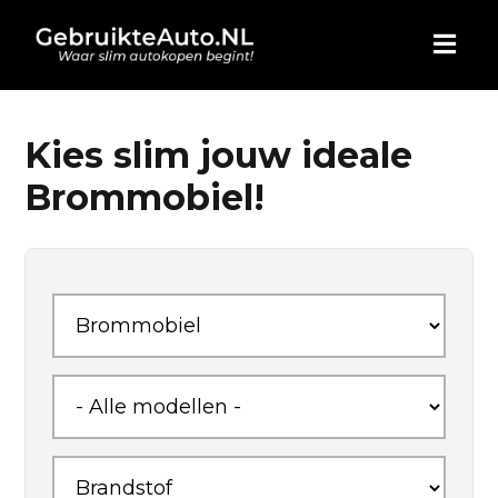
HOME
Kies slim jouw ideale
Brommobiel!
AUTO KOPEN
ADVERTEREN
BLOG
WIE ZIJN WIJ
CONTACT