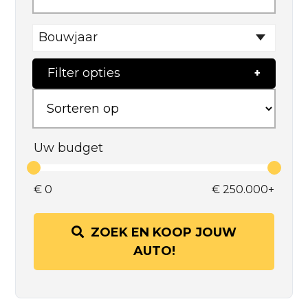
Bouwjaar
Filter opties
Uw budget
€
0
€
250.000+
ZOEK EN KOOP JOUW
AUTO!