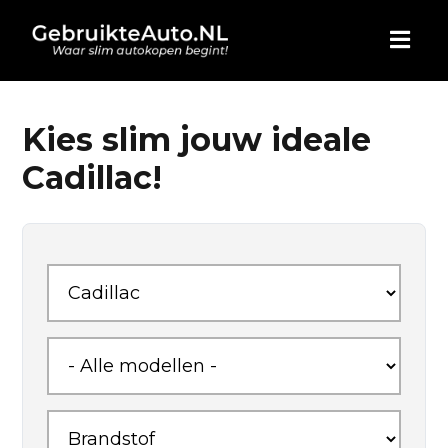
HOME
Kies slim jouw ideale
Cadillac!
AUTO KOPEN
ADVERTEREN
BLOG
WIE ZIJN WIJ
CONTACT