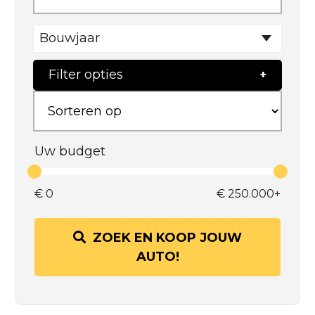
Bouwjaar
Filter opties
Uw budget
€
0
€
250.000+
ZOEK EN KOOP JOUW
AUTO!