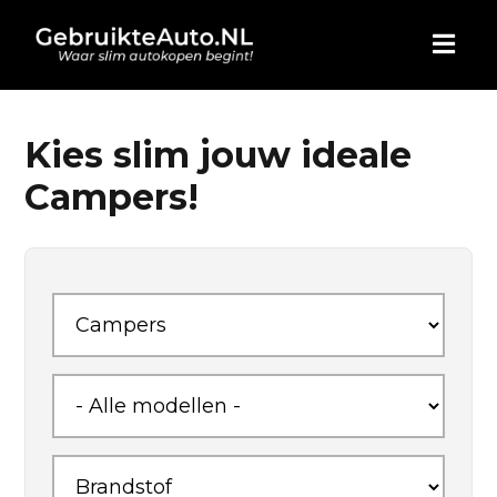
HOME
Kies slim jouw ideale
Campers!
AUTO KOPEN
ADVERTEREN
BLOG
WIE ZIJN WIJ
CONTACT