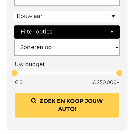
Bouwjaar
Filter opties
Uw budget
€
0
€
250.000+
ZOEK EN KOOP JOUW
AUTO!