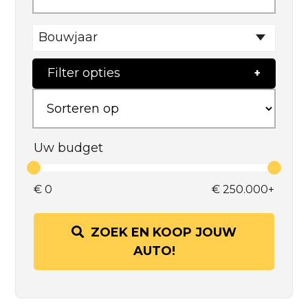
Bouwjaar
Filter opties
Uw budget
€
0
€
250.000+
ZOEK EN KOOP JOUW
AUTO!