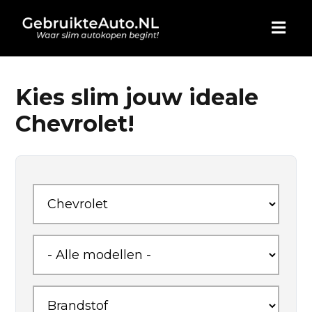
HOME
Kies slim jouw ideale
Chevrolet!
AUTO KOPEN
ADVERTEREN
BLOG
WIE ZIJN WIJ
CONTACT