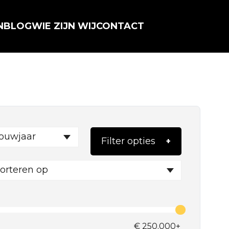
N
BLOG
WIE ZIJN WIJ
CONTACT
ouwjaar
Filter opties
orteren op
€
250.000+