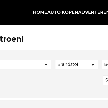
HOME
AUTO KOPEN
ADVERTERE
itroen!
Brandstof
B
S