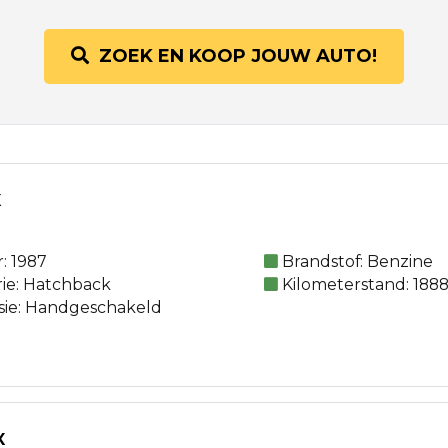
ZOEK EN KOOP JOUW AUTO!
X
: 1987
Brandstof: Benzine
rie: Hatchback
Kilometerstand: 188
sie: Handgeschakeld
X