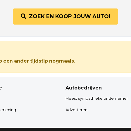
ZOEK EN KOOP JOUW AUTO!
 een ander tijdstip nogmaals.
e
Autobedrijven
Meest sympathieke ondernemer
erlening
Adverteren