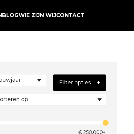
N
BLOG
WIE ZIJN WIJ
CONTACT
ouwjaar
Filter opties
orteren op
€
250.000+