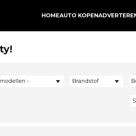
HOME
AUTO KOPEN
ADVERTERE
ty!
 modellen -
Brandstof
B
S