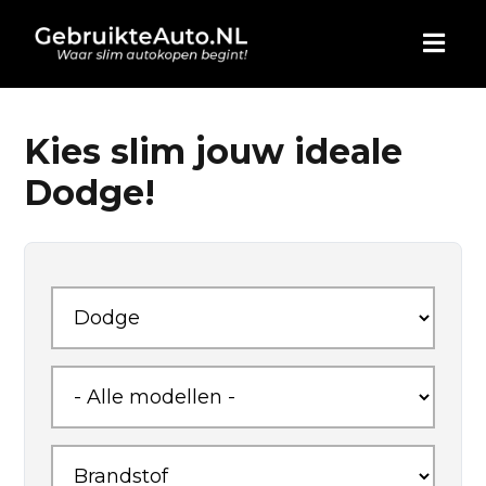
HOME
Kies slim jouw ideale
Dodge!
AUTO KOPEN
ADVERTEREN
BLOG
WIE ZIJN WIJ
CONTACT