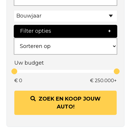
Bouwjaar
Filter opties
Uw budget
€
0
€
250.000+
ZOEK EN KOOP JOUW
AUTO!