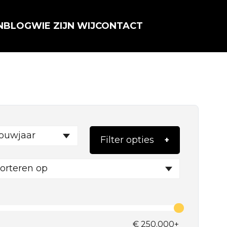
N
BLOG
WIE ZIJN WIJ
CONTACT
ouwjaar
Filter opties
orteren op
€
250.000+