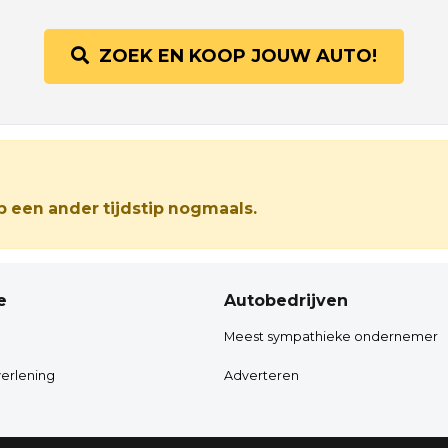
ZOEK EN KOOP JOUW AUTO!
 een ander tijdstip nogmaals.
e
Autobedrijven
Meest sympathieke ondernemer
erlening
Adverteren