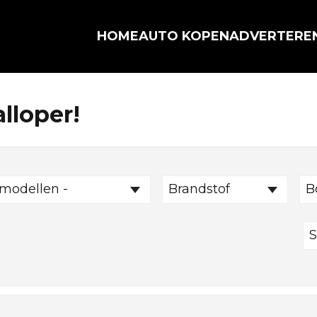
HOME
AUTO KOPEN
ADVERTERE
lloper!
 modellen -
Brandstof
B
S