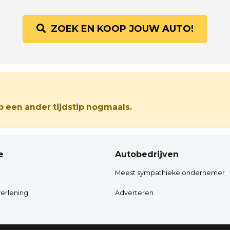
ZOEK EN KOOP JOUW AUTO!
 een ander tijdstip nogmaals.
e
Autobedrijven
Meest sympathieke ondernemer
erlening
Adverteren