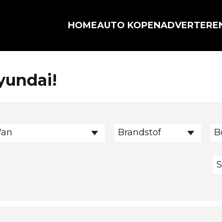
HOME
AUTO KOPEN
ADVERTERE
yundai!
Van
Brandstof
B
S