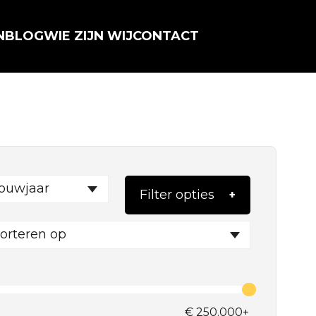
N
BLOG
WIE ZIJN WIJ
CONTACT
ouwjaar
Filter opties
orteren op
€
250.000+