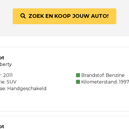
ZOEK EN KOOP JOUW AUTO!
ot
iberty
: 2011
Brandstof: Benzine
ie: SUV
Kilometerstand: 199
sie: Handgeschakeld
ot