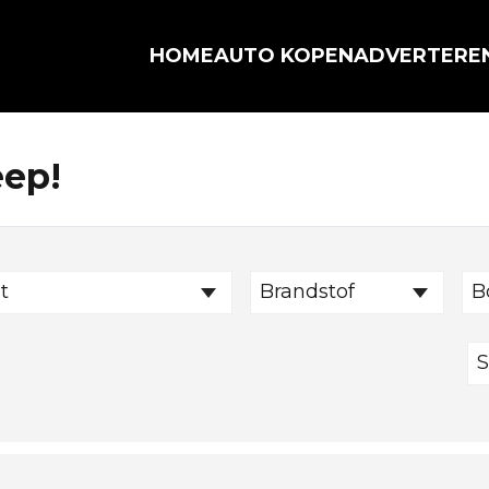
HOME
AUTO KOPEN
ADVERTERE
eep!
t
Brandstof
B
S