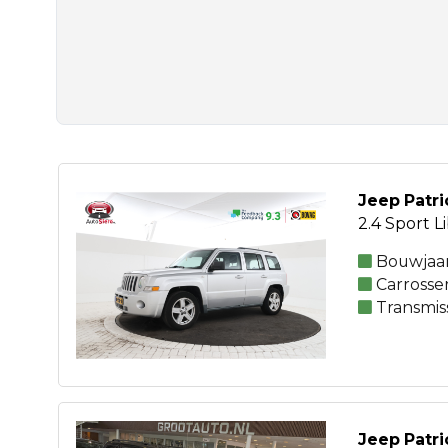
Jeep Patri
2.4 Sport L
Bouwjaar
Carrosser
Transmis
Jeep Patri