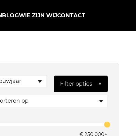
N
BLOG
WIE ZIJN WIJ
CONTACT
ouwjaar
Filter opties
orteren op
€
250.000+