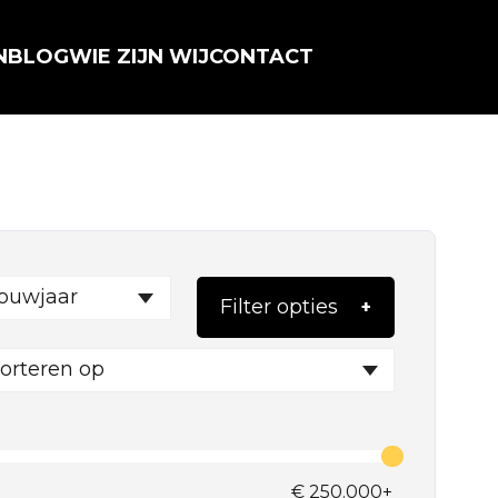
N
BLOG
WIE ZIJN WIJ
CONTACT
ouwjaar
Filter opties
orteren op
€
250.000+