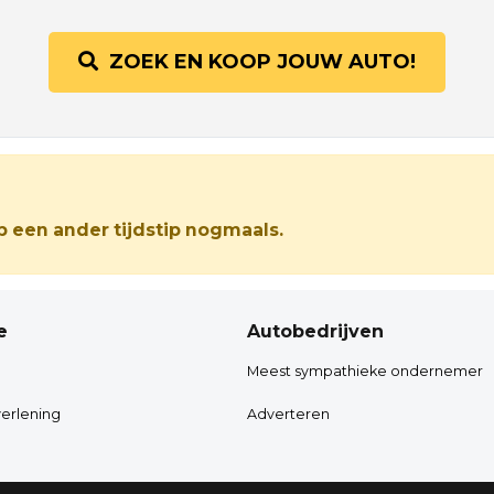
ZOEK EN KOOP JOUW AUTO!
 een ander tijdstip nogmaals.
e
Autobedrijven
Meest sympathieke ondernemer
erlening
Adverteren