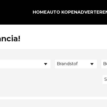
HOME
AUTO KOPEN
ADVERTERE
ancia!
a
Brandstof
B
S