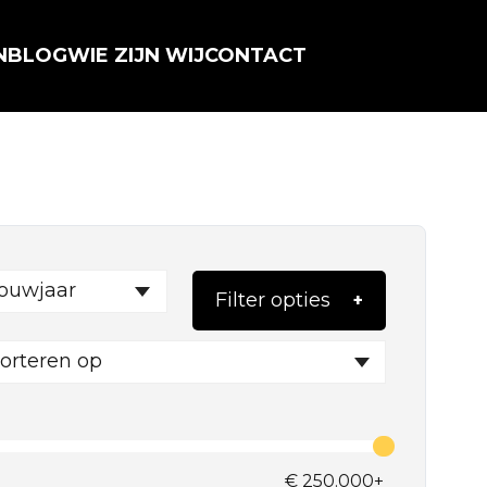
N
BLOG
WIE ZIJN WIJ
CONTACT
ouwjaar
Filter opties
orteren op
€
250.000+