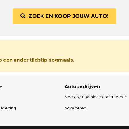
ZOEK EN KOOP JOUW AUTO!
 een ander tijdstip nogmaals.
e
Autobedrijven
Meest sympathieke ondernemer
erlening
Adverteren