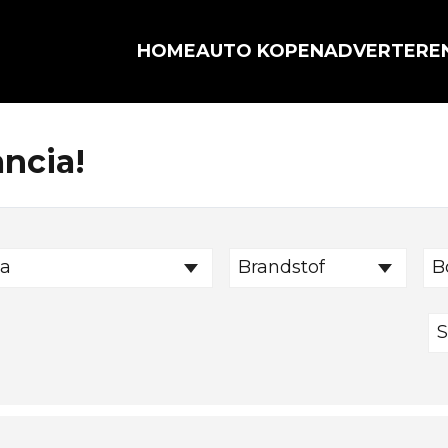
HOME
AUTO KOPEN
ADVERTERE
ancia!
a
Brandstof
B
S