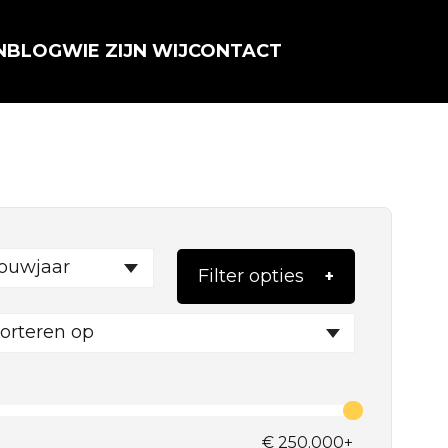
N
BLOG
WIE ZIJN WIJ
CONTACT
ouwjaar
Filter opties
orteren op
€
250.000+