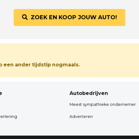
ZOEK EN KOOP JOUW AUTO!
 een ander tijdstip nogmaals.
e
Autobedrijven
Meest sympathieke ondernemer
erlening
Adverteren