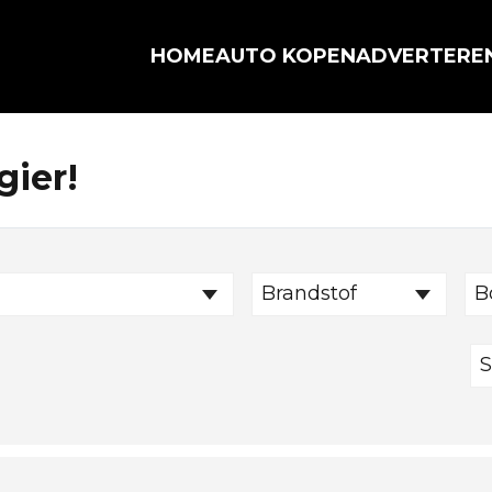
HOME
AUTO KOPEN
ADVERTERE
gier!
Brandstof
B
S