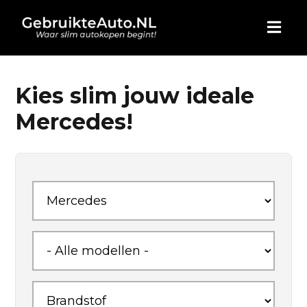
HOME
Kies slim jouw ideale
Mercedes!
AUTO KOPEN
ADVERTEREN
BLOG
WIE ZIJN WIJ
CONTACT