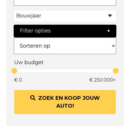
Bouwjaar
Filter opties
Uw budget
€
0
€
250.000+
ZOEK EN KOOP JOUW
AUTO!